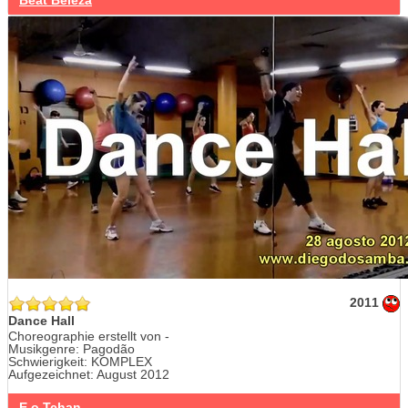
Beat Beleza
2011
Dance Hall
Choreographie erstellt von -
Musikgenre: Pagodão
Schwierigkeit: KOMPLEX
Aufgezeichnet: August 2012
E o Tchan