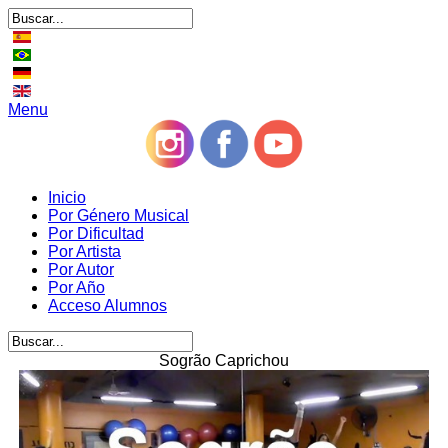
Menu
Inicio
Por Género Musical
Por Dificultad
Por Artista
Por Autor
Por Año
Acceso Alumnos
Sogrão Caprichou