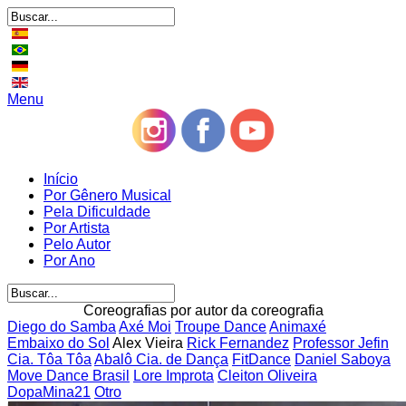
Menu
Início
Por Gênero Musical
Pela Dificuldade
Por Artista
Pelo Autor
Por Ano
Coreografias por autor da coreografia
Diego do Samba
Axé Moi
Troupe Dance
Animaxé
Embaixo do Sol
Alex Vieira
Rick Fernandez
Professor Jefin
Cia. Tôa Tôa
Abalô Cia. de Dança
FitDance
Daniel Saboya
Move Dance Brasil
Lore Improta
Cleiton Oliveira
DopaMina21
Otro